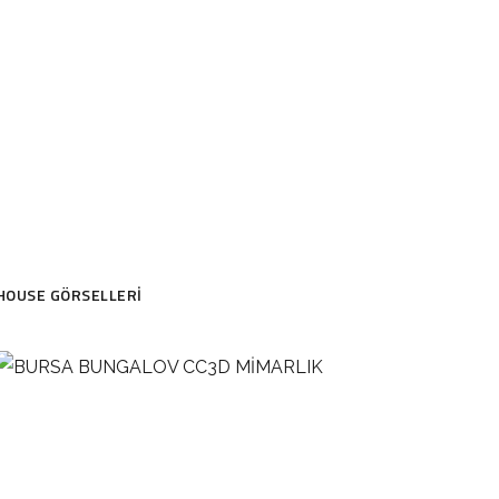
 HOUSE GÖRSELLERI
BURSA BUNGALOV CC3D
MİMARLIK
BURSA BUNGALOV RESİMLERİ CC3D
MİMARLIK