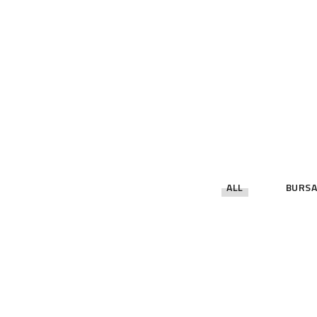
ALL
BURSA
Tekerlekli Tiny House Görselleri
TEKERLEKLI TINY HOUSE GÖRSELLERI