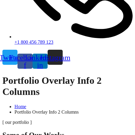
+1 800 456 789 123
Twitter
Facebook-
Linkedin-
Instagram
f
in
Portfolio Overlay Info 2
Columns
Home
Portfolio Overlay Info 2 Columns
[ our portfolio ]
Some of Our Works