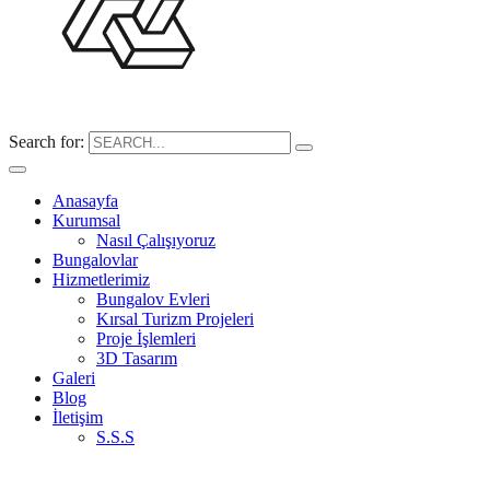
Search for:
Anasayfa
Kurumsal
Nasıl Çalışıyoruz
Bungalovlar
Hizmetlerimiz
Bungalov Evleri
Kırsal Turizm Projeleri
Proje İşlemleri
3D Tasarım
Galeri
Blog
İletişim
S.S.S