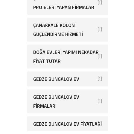
[1]
PROJELERI YAPAN FIRMALAR
ÇANAKKALE KOLON
[1]
GÜÇLENDIRME HIZMETI
DOĞA EVLERI YAPIMI NEKADAR
[1]
FIYAT TUTAR
GEBZE BUNGALOV EV
[1]
GEBZE BUNGALOV EV
[1]
FIRMALARI
GEBZE BUNGALOV EV FIYATLARI
[1]