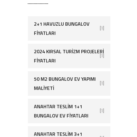
2+1 HAVUZLU BUNGALOV
[1]
FIYATLARI
2024 KIRSAL TURIZM PROJELERI
[1]
FIYATLARI
50 M2 BUNGALOV EV YAPIMI
[1]
MALIYETI
ANAHTAR TESLIM 1+1
[1]
BUNGALOV EV FIYATLARI
ANAHTAR TESLIM 3+1