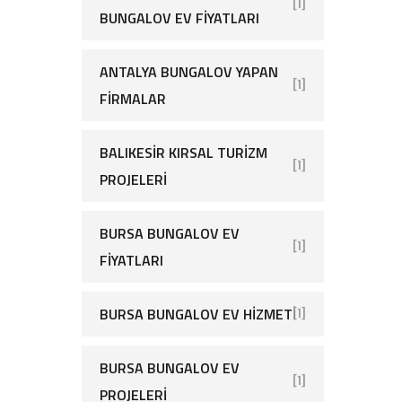
[1]
BUNGALOV EV FIYATLARI
ANTALYA BUNGALOV YAPAN
[1]
FIRMALAR
BALIKESIR KIRSAL TURIZM
[1]
PROJELERI
BURSA BUNGALOV EV
[1]
FIYATLARI
BURSA BUNGALOV EV HIZMETI
[1]
BURSA BUNGALOV EV
[1]
PROJELERI