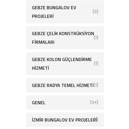
GEBZE BUNGALOV EV
[2]
PROJELERI
GEBZE ÇELIK KONSTRÜKSIYON
[1]
FIRMALARI
GEBZE KOLON GÜÇLENDIRME
[1]
HIZMETI
GEBZE RADYA TEMEL HIZMETI
[1]
GENEL
[24]
İZMIR BUNGALOV EV PROJELERI
[1]