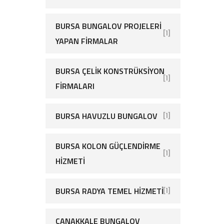
BURSA BUNGALOV PROJELERI
[1]
YAPAN FIRMALAR
BURSA ÇELIK KONSTRÜKSIYON
[1]
FIRMALARI
BURSA HAVUZLU BUNGALOV
[1]
BURSA KOLON GÜÇLENDIRME
[1]
HIZMETI
BURSA RADYA TEMEL HIZMETI
[1]
ÇANAKKALE BUNGALOV