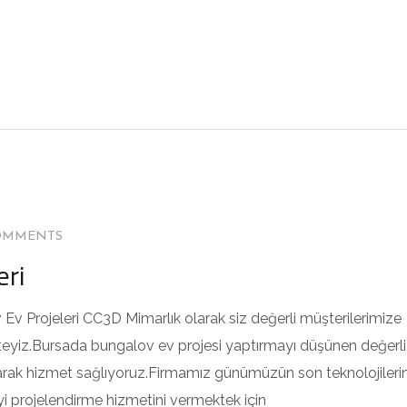
OMMENTS
eri
Ev Projeleri CC3D Mimarlık olarak siz değerli müşterilerimize
teyiz.Bursada bungalov ev projesi yaptırmayı düşünen değerli
olarak hizmet sağlıyoruz.Firmamız günümüzün son teknolojilerin
 iyi projelendirme hizmetini vermektek için