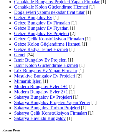
Çanakkale Bungalov Projeleri Yapan Firmalar
[1]
Çanakkale Kolon Güçlendirme Hizmeti
[1]
Doğa evleri yapımı nekadar fiyat tutar
[1]
Gebze Bungalov Ev
[1]
Gebze Bungalov Ev Firmaları
[1]
Gebze Bungalov Ev Fiyatları
[1]
Gebze Bungalov Ev Projeleri
[2]
Gebze Çelik Konstrüksiyon Firmaları
[1]
Gebze Kolon Güçlendirme Hizmeti
[1]
Gebze Radya Temel Hizmeti
[1]
Genel
[24]
İzmir Bungalov Ev Projeleri
[1]
İzmir Kolon Güçlendirme Hizmeti
[1]
Lüx Bungalov Ev Yapan Firmalar
[1]
Maşukiye Bungalov Ev Projeleri
[2]
Mimarlık İşleri
[1]
Modern Bungalov Evler 1+1
[1]
Modern Bungalov Evler 2+1
[1]
Sakarya Bungalov Ev Projeleri
[1]
Sakarya Bungalov Projeleri Yapan Yerler
[1]
Sakarya Bungalov Turizm Projeleri
[1]
Sakarya Çelik Konstrüksiyon Firmaları
[1]
Sakarya Havuzlu Bungalov
[1]
Recent Posts