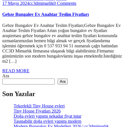
17 Mayıs 2024
cc3dmimarlik
0 Comments
Gebze Bungalov Ev Anahtar Teslim Fiyatları
Gebze Bungalov Ev Anahtar Teslim Fiyatları;Gebze Bungalov Ev
Anahtar Teslim Fiyatları Artan yoğun bungalov ev fiyatları
araştırması gebze bungalov ev anahtar teslim fiyatları konusunda
uzmanlarımızdan hemen bilgi almak ve gerçek fiyatlandırma
işlemini öğrenmek için 0 537 933 94 51 numaralı çağrı hattından
CC3D Mimarlık firmasına ulaşarak bilgi alabilirsiniz.Firmamız
günümüzün son modern bungalovlarını inşaa etmektedir.İstediğiniz
m2 […]
READ MORE
Ara
Ara
Son Yazılar
Tekerlekli Tiny House evleri
Tiny House Fiyatları 2026
Doğa evleri yapımı nekadar fiyat tutar
Taşınabilir doğa evleri yapımı modern
Modern Bungalov Ev Modelleri 2026 | cc3dmimarlık