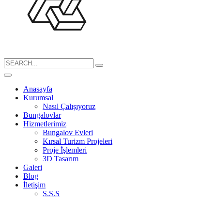
Search
for:
Anasayfa
Kurumsal
Nasıl Çalışıyoruz
Bungalovlar
Hizmetlerimiz
Bungalov Evleri
Kırsal Turizm Projeleri
Proje İşlemleri
3D Tasarım
Galeri
Blog
İletişim
S.S.S