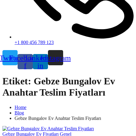
+1 800 456 789 123
Twitter
Facebook-
Linkedin-
Instagram
f
in
Etiket:
Gebze Bungalov Ev
Anahtar Teslim Fiyatları
Home
Blog
Gebze Bungalov Ev Anahtar Teslim Fiyatları
Gebze Bungalov Ev Fiyatları
Genel