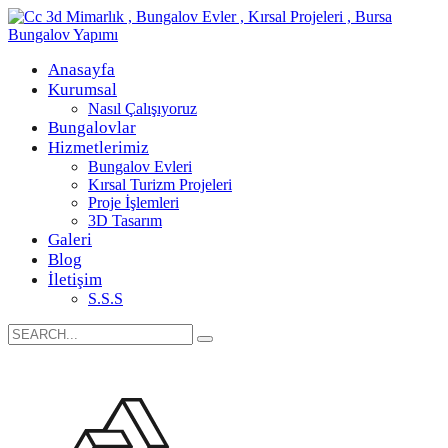
Anasayfa
Kurumsal
Nasıl Çalışıyoruz
Bungalovlar
Hizmetlerimiz
Bungalov Evleri
Kırsal Turizm Projeleri
Proje İşlemleri
3D Tasarım
Galeri
Blog
İletişim
S.S.S
Search
for: