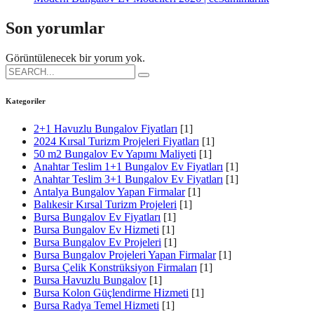
Son yorumlar
Görüntülenecek bir yorum yok.
Search
for:
Kategoriler
2+1 Havuzlu Bungalov Fiyatları
[1]
2024 Kırsal Turizm Projeleri Fiyatları
[1]
50 m2 Bungalov Ev Yapımı Maliyeti
[1]
Anahtar Teslim 1+1 Bungalov Ev Fiyatları
[1]
Anahtar Teslim 3+1 Bungalov Ev Fiyatları
[1]
Antalya Bungalov Yapan Firmalar
[1]
Balıkesir Kırsal Turizm Projeleri
[1]
Bursa Bungalov Ev Fiyatları
[1]
Bursa Bungalov Ev Hizmeti
[1]
Bursa Bungalov Ev Projeleri
[1]
Bursa Bungalov Projeleri Yapan Firmalar
[1]
Bursa Çelik Konstrüksiyon Firmaları
[1]
Bursa Havuzlu Bungalov
[1]
Bursa Kolon Güçlendirme Hizmeti
[1]
Bursa Radya Temel Hizmeti
[1]