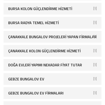
BURSA KOLON GÜÇLENDIRME HIZMETI
[1]
BURSA RADYA TEMEL HIZMETI
[1]
ÇANAKKALE BUNGALOV PROJELERI YAPAN FIRMALAR
[1]
ÇANAKKALE KOLON GÜÇLENDIRME HIZMETI
[1]
DOĞA EVLERI YAPIMI NEKADAR FIYAT TUTAR
[1]
GEBZE BUNGALOV EV
[1]
GEBZE BUNGALOV EV FIRMALARI
[1]