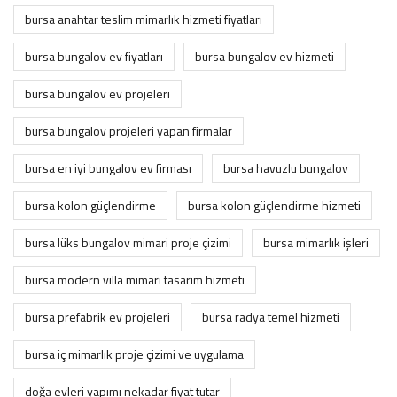
bursa anahtar teslim mimarlık hizmeti fiyatları
bursa bungalov ev fiyatları
bursa bungalov ev hizmeti
bursa bungalov ev projeleri
bursa bungalov projeleri yapan firmalar
bursa en iyi bungalov ev firması
bursa havuzlu bungalov
bursa kolon güçlendirme
bursa kolon güçlendirme hizmeti
bursa lüks bungalov mimari proje çizimi
bursa mimarlık i̇şleri
bursa modern villa mimari tasarım hizmeti
bursa prefabrik ev projeleri
bursa radya temel hizmeti
bursa i̇ç mimarlık proje çizimi ve uygulama
doğa evleri yapımı nekadar fiyat tutar