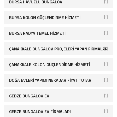
BURSA HAVUZLU BUNGALOV
[1]
BURSA KOLON GÜÇLENDIRME HIZMETI
[1]
BURSA RADYA TEMEL HIZMETI
[1]
ÇANAKKALE BUNGALOV PROJELERI YAPAN FIRMALAR
[1]
ÇANAKKALE KOLON GÜÇLENDIRME HIZMETI
[1]
DOĞA EVLERI YAPIMI NEKADAR FIYAT TUTAR
[1]
GEBZE BUNGALOV EV
[1]
GEBZE BUNGALOV EV FIRMALARI
[1]