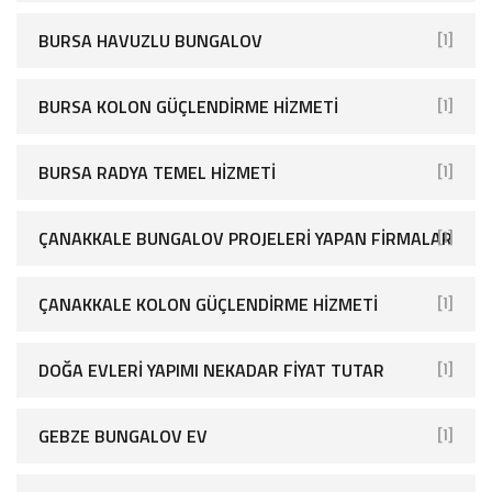
BURSA HAVUZLU BUNGALOV
[1]
BURSA KOLON GÜÇLENDIRME HIZMETI
[1]
BURSA RADYA TEMEL HIZMETI
[1]
ÇANAKKALE BUNGALOV PROJELERI YAPAN FIRMALAR
[1]
ÇANAKKALE KOLON GÜÇLENDIRME HIZMETI
[1]
DOĞA EVLERI YAPIMI NEKADAR FIYAT TUTAR
[1]
GEBZE BUNGALOV EV
[1]