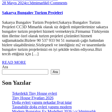
28 Mayıs 2024
cc3dmimarlik
0 Comments
Sakarya Bungalov Turizm Projeleri
Sakarya Bungalov Turizm Projeleri;Sakarya Bungalov Turizm
Projeleri CC3D Mimarlık olarak siz değerli müşterilerimize sakarya
bungalov turizm projeleri hizmeti vermekteyiz.Firmamız Türkiyenin
tüm illerine özel olarak turizm projeleri çözümleri hizmeti
sağlamaktadır.Bizlere 90 537 933 94 51 numaralı çağrı hattından
bizlere ulaşabilirsiniz.Sözleşmeli ve istediğiniz m2 ve tasarımlarda
bungalov turizm projelerinizi en iyi şekilde teslim ediyoruz.Bizi
tercih ettiğiniz için […]
READ MORE
Ara
Ara
Son Yazılar
Tekerlekli Tiny House evleri
Tiny House Fiyatları 2026
Doğa evleri yapımı nekadar fiyat tutar
Taşınabilir doğa evleri yapımı modern
Modern Bungalov Ev Modelleri 2026 | cc3dmimarlık