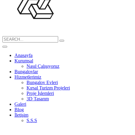
Search
for:
Anasayfa
Kurumsal
Nasıl Çalışıyoruz
Bungalovlar
Hizmetlerimiz
Bungalov Evleri
Kırsal Turizm Projeleri
Proje İşlemleri
3D Tasarım
Galeri
Blog
İletişim
S.S.S