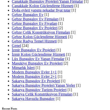
Çanakkale Bungalov Projeleri Yapan Firmalar
[1]
Çanakkale Kolon Güçlendirme Hizmeti
[1]
Doğa evleri yapımı nekadar fiyat tutar
[1]
Gebze Bungalov Ev
[1]
Gebze Bungalov Ev Firmaları
[1]
Gebze Bungalov Ev Fiyatları
[1]
Gebze Bungalov Ev Projeleri
[2]
Gebze Çelik Konstrüksiyon Firmaları
[1]
Gebze Kolon Güçlendirme Hizmeti
[1]
Gebze Radya Temel Hizmeti
[1]
Genel
[24]
İzmir Bungalov Ev Projeleri
[1]
İzmir Kolon Güçlendirme Hizmeti
[1]
Lüx Bungalov Ev Yapan Firmalar
[1]
Maşukiye Bungalov Ev Projeleri
[2]
Mimarlık İşleri
[1]
Modern Bungalov Evler 1+1
[1]
Modern Bungalov Evler 2+1
[1]
Sakarya Bungalov Ev Projeleri
[1]
Sakarya Bungalov Projeleri Yapan Yerler
[1]
Sakarya Bungalov Turizm Projeleri
[1]
Sakarya Çelik Konstrüksiyon Firmaları
[1]
Sakarya Havuzlu Bungalov
[1]
Recent Posts