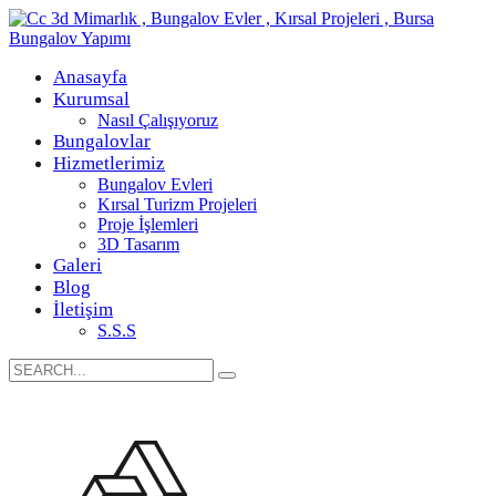
Anasayfa
Kurumsal
Nasıl Çalışıyoruz
Bungalovlar
Hizmetlerimiz
Bungalov Evleri
Kırsal Turizm Projeleri
Proje İşlemleri
3D Tasarım
Galeri
Blog
İletişim
S.S.S
Search
for: