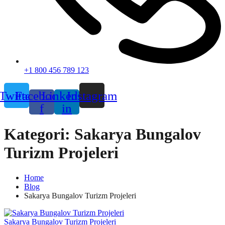
+1 800 456 789 123
Twitter
Facebook-
Linkedin-
Instagram
f
in
Kategori:
Sakarya Bungalov
Turizm Projeleri
Home
Blog
Sakarya Bungalov Turizm Projeleri
Sakarya Bungalov Turizm Projeleri