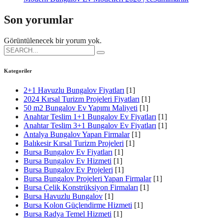
Son yorumlar
Görüntülenecek bir yorum yok.
Search
for:
Kategoriler
2+1 Havuzlu Bungalov Fiyatları
[1]
2024 Kırsal Turizm Projeleri Fiyatları
[1]
50 m2 Bungalov Ev Yapımı Maliyeti
[1]
Anahtar Teslim 1+1 Bungalov Ev Fiyatları
[1]
Anahtar Teslim 3+1 Bungalov Ev Fiyatları
[1]
Antalya Bungalov Yapan Firmalar
[1]
Balıkesir Kırsal Turizm Projeleri
[1]
Bursa Bungalov Ev Fiyatları
[1]
Bursa Bungalov Ev Hizmeti
[1]
Bursa Bungalov Ev Projeleri
[1]
Bursa Bungalov Projeleri Yapan Firmalar
[1]
Bursa Çelik Konstrüksiyon Firmaları
[1]
Bursa Havuzlu Bungalov
[1]
Bursa Kolon Güçlendirme Hizmeti
[1]
Bursa Radya Temel Hizmeti
[1]