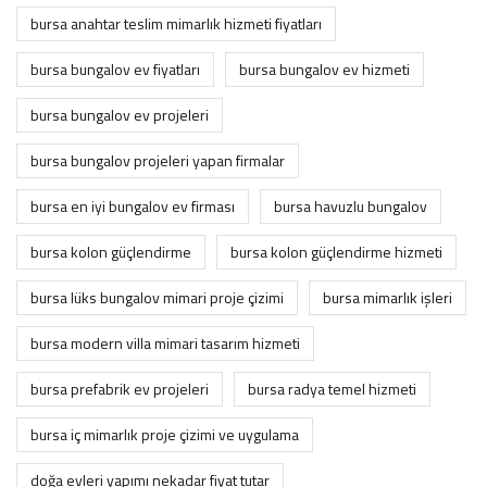
bursa anahtar teslim mimarlık hizmeti fiyatları
bursa bungalov ev fiyatları
bursa bungalov ev hizmeti
bursa bungalov ev projeleri
bursa bungalov projeleri yapan firmalar
bursa en iyi bungalov ev firması
bursa havuzlu bungalov
bursa kolon güçlendirme
bursa kolon güçlendirme hizmeti
bursa lüks bungalov mimari proje çizimi
bursa mimarlık i̇şleri
bursa modern villa mimari tasarım hizmeti
bursa prefabrik ev projeleri
bursa radya temel hizmeti
bursa i̇ç mimarlık proje çizimi ve uygulama
doğa evleri yapımı nekadar fiyat tutar