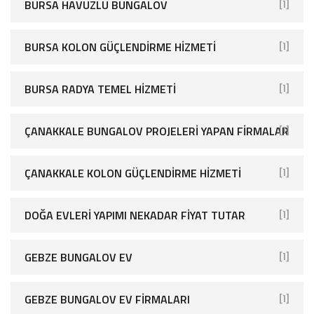
BURSA HAVUZLU BUNGALOV
[1]
BURSA KOLON GÜÇLENDIRME HIZMETI
[1]
BURSA RADYA TEMEL HIZMETI
[1]
ÇANAKKALE BUNGALOV PROJELERI YAPAN FIRMALAR
[1]
ÇANAKKALE KOLON GÜÇLENDIRME HIZMETI
[1]
DOĞA EVLERI YAPIMI NEKADAR FIYAT TUTAR
[1]
GEBZE BUNGALOV EV
[1]
GEBZE BUNGALOV EV FIRMALARI
[1]