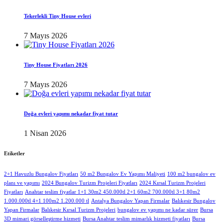
Tekerlekli Tiny House evleri
7 Mayıs 2026
Tiny House Fiyatları 2026
7 Mayıs 2026
Doğa evleri yapımı nekadar fiyat tutar
1 Nisan 2026
Etiketler
2+1 Havuzlu Bungalov Fiyatları
50 m2 Bungalov Ev Yapımı Maliyeti
100 m2 bungalov ev
planı ve yapımı
2024 Bungalov Turizm Projeleri Fiyatları
2024 Kırsal Turizm Projeleri
Fiyatları
Anahtar teslim fiyatlar 1+1 30m2 450.000tl 2+1 60m2 700.000tl 3+1 80m2
1.000.000tl 4+1 100m2 1.200.000 tl
Antalya Bungalov Yapan Firmalar
Balıkesir Bungalov
Yapan Firmalar
Balıkesir Kırsal Turizm Projeleri
bungalov ev yapımı ne kadar sürer
Bursa
3D mimari görselleştirme hizmeti
Bursa Anahtar teslim mimarlık hizmeti fiyatları
Bursa