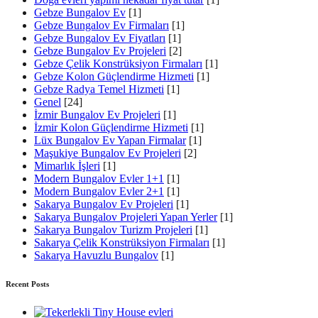
Gebze Bungalov Ev
[1]
Gebze Bungalov Ev Firmaları
[1]
Gebze Bungalov Ev Fiyatları
[1]
Gebze Bungalov Ev Projeleri
[2]
Gebze Çelik Konstrüksiyon Firmaları
[1]
Gebze Kolon Güçlendirme Hizmeti
[1]
Gebze Radya Temel Hizmeti
[1]
Genel
[24]
İzmir Bungalov Ev Projeleri
[1]
İzmir Kolon Güçlendirme Hizmeti
[1]
Lüx Bungalov Ev Yapan Firmalar
[1]
Maşukiye Bungalov Ev Projeleri
[2]
Mimarlık İşleri
[1]
Modern Bungalov Evler 1+1
[1]
Modern Bungalov Evler 2+1
[1]
Sakarya Bungalov Ev Projeleri
[1]
Sakarya Bungalov Projeleri Yapan Yerler
[1]
Sakarya Bungalov Turizm Projeleri
[1]
Sakarya Çelik Konstrüksiyon Firmaları
[1]
Sakarya Havuzlu Bungalov
[1]
Recent Posts