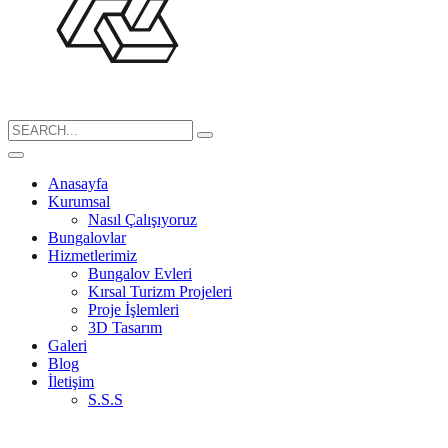
Search
for:
Anasayfa
Kurumsal
Nasıl Çalışıyoruz
Bungalovlar
Hizmetlerimiz
Bungalov Evleri
Kırsal Turizm Projeleri
Proje İşlemleri
3D Tasarım
Galeri
Blog
İletişim
S.S.S