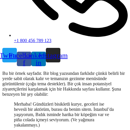
+1 800 456 789 123
Twitter
Facebook-
Linkedin-
Instagram
f
in
Bu bir örnek sayfadır. Bir blog yazısından farklıdır çünkü belirli bir
yerde sabit olarak kalır ve temanızın gezinme menüsünde
görüntülenir (çoğu tema destekler). Bir çok insan potansiyel
ziyaretçilerini karşılamak için bir Hakkında sayfası kullanır. Şuna
benzeyen bir şey olabilir:
Merhaba! Gündüzleri bisikletli kurye, geceleri ise
hevesli bir aktörüm, burası da benim sitem. İstanbul’da
yaşıyorum, Bıdık isminde harika bir köpeğim var ve
piña colada içmeyi seviyorum. (Ve yağmura
yakalanmayı.)