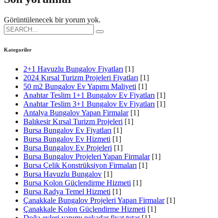
Görüntülenecek bir yorum yok.
Search
for:
Kategoriler
2+1 Havuzlu Bungalov Fiyatları
[1]
2024 Kırsal Turizm Projeleri Fiyatları
[1]
50 m2 Bungalov Ev Yapımı Maliyeti
[1]
Anahtar Teslim 1+1 Bungalov Ev Fiyatları
[1]
Anahtar Teslim 3+1 Bungalov Ev Fiyatları
[1]
Antalya Bungalov Yapan Firmalar
[1]
Balıkesir Kırsal Turizm Projeleri
[1]
Bursa Bungalov Ev Fiyatları
[1]
Bursa Bungalov Ev Hizmeti
[1]
Bursa Bungalov Ev Projeleri
[1]
Bursa Bungalov Projeleri Yapan Firmalar
[1]
Bursa Çelik Konstrüksiyon Firmaları
[1]
Bursa Havuzlu Bungalov
[1]
Bursa Kolon Güçlendirme Hizmeti
[1]
Bursa Radya Temel Hizmeti
[1]
Çanakkale Bungalov Projeleri Yapan Firmalar
[1]
Çanakkale Kolon Güçlendirme Hizmeti
[1]
Doğa evleri yapımı nekadar fiyat tutar
[1]