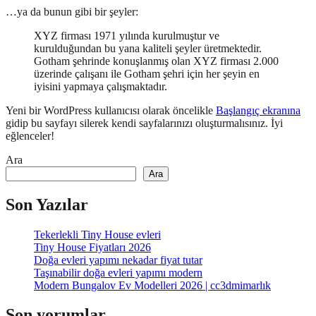
…ya da bunun gibi bir şeyler:
XYZ firması 1971 yılında kurulmuştur ve
kurulduğundan bu yana kaliteli şeyler üretmektedir.
Gotham şehrinde konuşlanmış olan XYZ firması 2.000
üzerinde çalışanı ile Gotham şehri için her şeyin en
iyisini yapmaya çalışmaktadır.
Yeni bir WordPress kullanıcısı olarak öncelikle
Başlangıç ekranına
gidip bu sayfayı silerek kendi sayfalarınızı oluşturmalısınız. İyi
eğlenceler!
Ara
Ara
Son Yazılar
Tekerlekli Tiny House evleri
Tiny House Fiyatları 2026
Doğa evleri yapımı nekadar fiyat tutar
Taşınabilir doğa evleri yapımı modern
Modern Bungalov Ev Modelleri 2026 | cc3dmimarlık
Son yorumlar