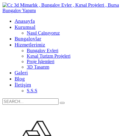
Anasayfa
Kurumsal
Nasıl Çalışıyoruz
Bungalovlar
Hizmetlerimiz
Bungalov Evleri
Kırsal Turizm Projeleri
Proje İşlemleri
3D Tasarım
Galeri
Blog
İletişim
S.S.S
Search
for: