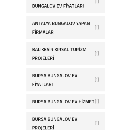
[1]
BUNGALOV EV FIYATLARI
ANTALYA BUNGALOV YAPAN
[1]
FIRMALAR
BALIKESIR KIRSAL TURIZM
[1]
PROJELERI
BURSA BUNGALOV EV
[1]
FIYATLARI
BURSA BUNGALOV EV HIZMETI
[1]
BURSA BUNGALOV EV
[1]
PROJELERI