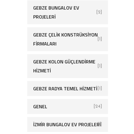
GEBZE BUNGALOV EV
[2]
PROJELERI
GEBZE ÇELIK KONSTRÜKSIYON
[1]
FIRMALARI
GEBZE KOLON GÜÇLENDIRME
[1]
HIZMETI
GEBZE RADYA TEMEL HIZMETI
[1]
GENEL
[24]
İZMIR BUNGALOV EV PROJELERI
[1]