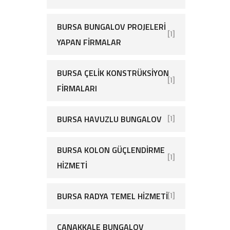
BURSA BUNGALOV PROJELERI
[1]
YAPAN FIRMALAR
BURSA ÇELIK KONSTRÜKSIYON
[1]
FIRMALARI
BURSA HAVUZLU BUNGALOV
[1]
BURSA KOLON GÜÇLENDIRME
[1]
HIZMETI
BURSA RADYA TEMEL HIZMETI
[1]
ÇANAKKALE BUNGALOV