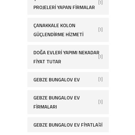
[1]
PROJELERI YAPAN FIRMALAR
ÇANAKKALE KOLON
[1]
GÜÇLENDIRME HIZMETI
DOĞA EVLERI YAPIMI NEKADAR
[1]
FIYAT TUTAR
GEBZE BUNGALOV EV
[1]
GEBZE BUNGALOV EV
[1]
FIRMALARI
GEBZE BUNGALOV EV FIYATLARI
[1]