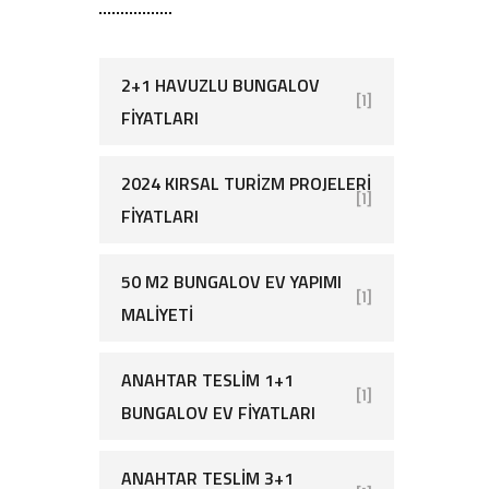
2+1 HAVUZLU BUNGALOV
[1]
FIYATLARI
2024 KIRSAL TURIZM PROJELERI
[1]
FIYATLARI
50 M2 BUNGALOV EV YAPIMI
[1]
MALIYETI
ANAHTAR TESLIM 1+1
[1]
BUNGALOV EV FIYATLARI
ANAHTAR TESLIM 3+1