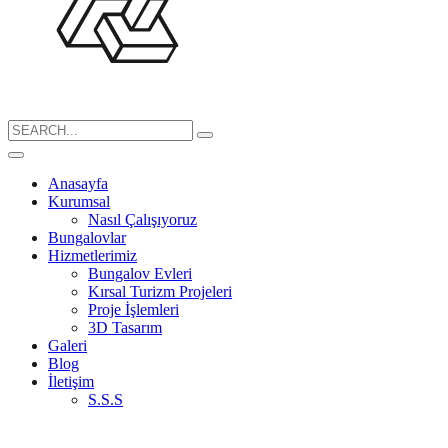
Search
for:
Anasayfa
Kurumsal
Nasıl Çalışıyoruz
Bungalovlar
Hizmetlerimiz
Bungalov Evleri
Kırsal Turizm Projeleri
Proje İşlemleri
3D Tasarım
Galeri
Blog
İletişim
S.S.S