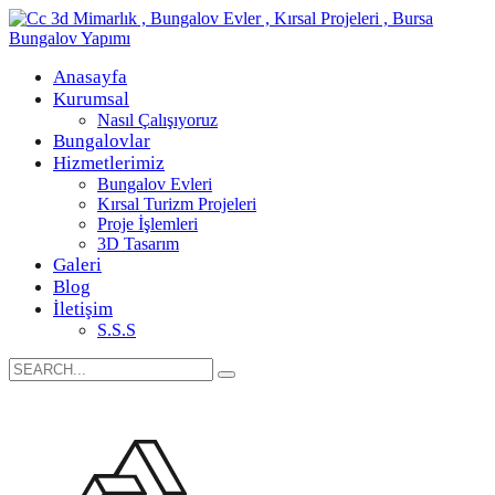
Anasayfa
Kurumsal
Nasıl Çalışıyoruz
Bungalovlar
Hizmetlerimiz
Bungalov Evleri
Kırsal Turizm Projeleri
Proje İşlemleri
3D Tasarım
Galeri
Blog
İletişim
S.S.S
Search
for: