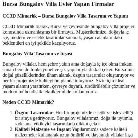
Bursa Bungalov Villa Evler Yapan Firmalar
CC3D Mimarlık – Bursa Bungalov Villa Tasarımı ve Yapımı
CC3D Mimarlık olarak, Bursa ve çevresinde bungalov villa projeleri
konusunda uzmanlaşmış bir firmayız. Müşterilerimize, doğayla iç
içe, modern ve estetik tasarımlar sunarak, yaşam alanlarındaki
beklentileri en iyi şekilde karşılıyoruz.
Bungalov Villa Tasarımı ve İnşası
Bungalov villalar, hem şehre yakın ama doğayla iç içe olma imkanı
sunan hem de fonksiyonel ve şık yapılarıyla dikkat çeker. Bursa’nın
doğal güzelliklerinden ilham alarak, özgün tasarımlar oluşturuyor ve
her bir projemizde kaliteyi ön planda tutuyoruz. Sizin için ideal
yaşam alanını yaratırken, çevreye duyarlı, sürdürülebilir çözümler ve
modern mühendislik tekniklerini de kullanıyoruz.
Neden CC3D Mimarlık?
Özgün Tasarımlar
: Her bir projemizde estetik ve işlevselliği
bir araya getiriyoruz. Bungalov villalarımız, doğa ile uyumlu,
sade ama etkileyici tasarımlarla dikkat çeker.
Kaliteli Malzeme ve İnşaat
: Yapılarımızda sadece kaliteli
malzemeler kullanarak uzun ömürlü ve dayanıklı villalar inşa