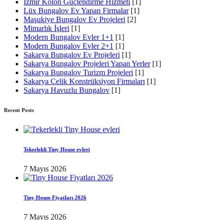
İzmir Kolon Güçlendirme Hizmeti
[1]
Lüx Bungalov Ev Yapan Firmalar
[1]
Maşukiye Bungalov Ev Projeleri
[2]
Mimarlık İşleri
[1]
Modern Bungalov Evler 1+1
[1]
Modern Bungalov Evler 2+1
[1]
Sakarya Bungalov Ev Projeleri
[1]
Sakarya Bungalov Projeleri Yapan Yerler
[1]
Sakarya Bungalov Turizm Projeleri
[1]
Sakarya Çelik Konstrüksiyon Firmaları
[1]
Sakarya Havuzlu Bungalov
[1]
Recent Posts
Tekerlekli Tiny House evleri
7 Mayıs 2026
Tiny House Fiyatları 2026
7 Mayıs 2026