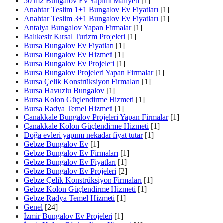
50 m2 Bungalov Ev Yapımı Maliyeti
[1]
Anahtar Teslim 1+1 Bungalov Ev Fiyatları
[1]
Anahtar Teslim 3+1 Bungalov Ev Fiyatları
[1]
Antalya Bungalov Yapan Firmalar
[1]
Balıkesir Kırsal Turizm Projeleri
[1]
Bursa Bungalov Ev Fiyatları
[1]
Bursa Bungalov Ev Hizmeti
[1]
Bursa Bungalov Ev Projeleri
[1]
Bursa Bungalov Projeleri Yapan Firmalar
[1]
Bursa Çelik Konstrüksiyon Firmaları
[1]
Bursa Havuzlu Bungalov
[1]
Bursa Kolon Güçlendirme Hizmeti
[1]
Bursa Radya Temel Hizmeti
[1]
Çanakkale Bungalov Projeleri Yapan Firmalar
[1]
Çanakkale Kolon Güçlendirme Hizmeti
[1]
Doğa evleri yapımı nekadar fiyat tutar
[1]
Gebze Bungalov Ev
[1]
Gebze Bungalov Ev Firmaları
[1]
Gebze Bungalov Ev Fiyatları
[1]
Gebze Bungalov Ev Projeleri
[2]
Gebze Çelik Konstrüksiyon Firmaları
[1]
Gebze Kolon Güçlendirme Hizmeti
[1]
Gebze Radya Temel Hizmeti
[1]
Genel
[24]
İzmir Bungalov Ev Projeleri
[1]