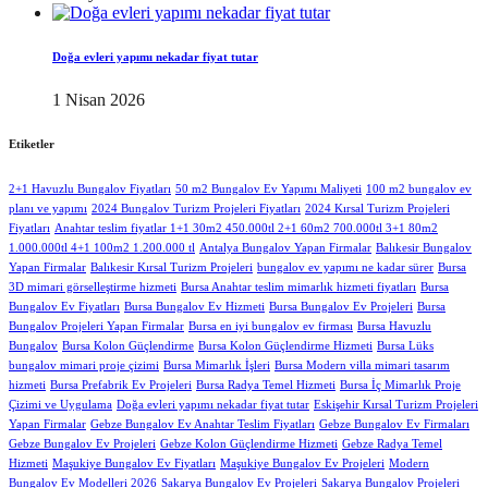
Doğa evleri yapımı nekadar fiyat tutar
1 Nisan 2026
Etiketler
2+1 Havuzlu Bungalov Fiyatları
50 m2 Bungalov Ev Yapımı Maliyeti
100 m2 bungalov ev
planı ve yapımı
2024 Bungalov Turizm Projeleri Fiyatları
2024 Kırsal Turizm Projeleri
Fiyatları
Anahtar teslim fiyatlar 1+1 30m2 450.000tl 2+1 60m2 700.000tl 3+1 80m2
1.000.000tl 4+1 100m2 1.200.000 tl
Antalya Bungalov Yapan Firmalar
Balıkesir Bungalov
Yapan Firmalar
Balıkesir Kırsal Turizm Projeleri
bungalov ev yapımı ne kadar sürer
Bursa
3D mimari görselleştirme hizmeti
Bursa Anahtar teslim mimarlık hizmeti fiyatları
Bursa
Bungalov Ev Fiyatları
Bursa Bungalov Ev Hizmeti
Bursa Bungalov Ev Projeleri
Bursa
Bungalov Projeleri Yapan Firmalar
Bursa en iyi bungalov ev firması
Bursa Havuzlu
Bungalov
Bursa Kolon Güçlendirme
Bursa Kolon Güçlendirme Hizmeti
Bursa Lüks
bungalov mimari proje çizimi
Bursa Mimarlık İşleri
Bursa Modern villa mimari tasarım
hizmeti
Bursa Prefabrik Ev Projeleri
Bursa Radya Temel Hizmeti
Bursa İç Mimarlık Proje
Çizimi ve Uygulama
Doğa evleri yapımı nekadar fiyat tutar
Eskişehir Kırsal Turizm Projeleri
Yapan Firmalar
Gebze Bungalov Ev Anahtar Teslim Fiyatları
Gebze Bungalov Ev Firmaları
Gebze Bungalov Ev Projeleri
Gebze Kolon Güçlendirme Hizmeti
Gebze Radya Temel
Hizmeti
Maşukiye Bungalov Ev Fiyatları
Maşukiye Bungalov Ev Projeleri
Modern
Bungalov Ev Modelleri 2026
Sakarya Bungalov Ev Projeleri
Sakarya Bungalov Projeleri