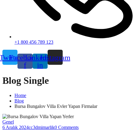
+1 800 456 789 123
Twitter
Facebook-
Linkedin-
Instagram
f
in
Blog Single
Home
Blog
Bursa Bungalov Villa Evler Yapan Firmalar
Genel
6 Aralık 2024
cc3dmimarlik
0 Comments