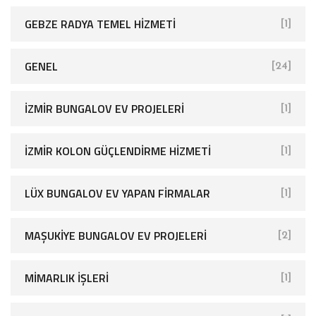
GEBZE RADYA TEMEL HIZMETI
[1]
GENEL
[24]
İZMIR BUNGALOV EV PROJELERI
[1]
İZMIR KOLON GÜÇLENDIRME HIZMETI
[1]
LÜX BUNGALOV EV YAPAN FIRMALAR
[1]
MAŞUKIYE BUNGALOV EV PROJELERI
[2]
MIMARLIK İŞLERI
[1]