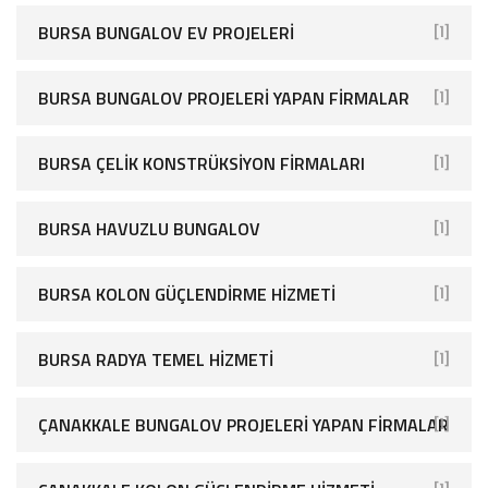
BURSA BUNGALOV EV PROJELERI
[1]
BURSA BUNGALOV PROJELERI YAPAN FIRMALAR
[1]
BURSA ÇELIK KONSTRÜKSIYON FIRMALARI
[1]
BURSA HAVUZLU BUNGALOV
[1]
BURSA KOLON GÜÇLENDIRME HIZMETI
[1]
BURSA RADYA TEMEL HIZMETI
[1]
ÇANAKKALE BUNGALOV PROJELERI YAPAN FIRMALAR
[1]