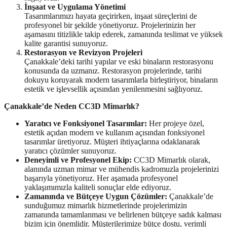
İnşaat ve Uygulama Yönetimi
Tasarımlarımızı hayata geçirirken, inşaat süreçlerini de
profesyonel bir şekilde yönetiyoruz. Projelerinizin her
aşamasını titizlikle takip ederek, zamanında teslimat ve yüksek
kalite garantisi sunuyoruz.
Restorasyon ve Revizyon Projeleri
Çanakkale’deki tarihi yapılar ve eski binaların restorasyonu
konusunda da uzmanız. Restorasyon projelerinde, tarihi
dokuyu koruyarak modern tasarımlarla birleştiriyor, binaların
estetik ve işlevsellik açısından yenilenmesini sağlıyoruz.
Çanakkale’de Neden CC3D Mimarlık?
Yaratıcı ve Fonksiyonel Tasarımlar:
Her projeye özel,
estetik açıdan modern ve kullanım açısından fonksiyonel
tasarımlar üretiyoruz. Müşteri ihtiyaçlarına odaklanarak
yaratıcı çözümler sunuyoruz.
Deneyimli ve Profesyonel Ekip:
CC3D Mimarlık olarak,
alanında uzman mimar ve mühendis kadromuzla projelerinizi
başarıyla yönetiyoruz. Her aşamada profesyonel
yaklaşımımızla kaliteli sonuçlar elde ediyoruz.
Zamanında ve Bütçeye Uygun Çözümler:
Çanakkale’de
sunduğumuz mimarlık hizmetlerinde projelerimizin
zamanında tamamlanması ve belirlenen bütçeye sadık kalması
bizim için önemlidir. Müşterilerimize bütçe dostu, verimli