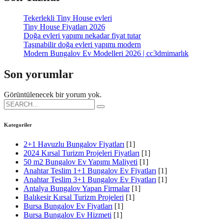
Tekerlekli Tiny House evleri
Tiny House Fiyatları 2026
Doğa evleri yapımı nekadar fiyat tutar
Taşınabilir doğa evleri yapımı modern
Modern Bungalov Ev Modelleri 2026 | cc3dmimarlık
Son yorumlar
Görüntülenecek bir yorum yok.
Search
for:
Kategoriler
2+1 Havuzlu Bungalov Fiyatları
[1]
2024 Kırsal Turizm Projeleri Fiyatları
[1]
50 m2 Bungalov Ev Yapımı Maliyeti
[1]
Anahtar Teslim 1+1 Bungalov Ev Fiyatları
[1]
Anahtar Teslim 3+1 Bungalov Ev Fiyatları
[1]
Antalya Bungalov Yapan Firmalar
[1]
Balıkesir Kırsal Turizm Projeleri
[1]
Bursa Bungalov Ev Fiyatları
[1]
Bursa Bungalov Ev Hizmeti
[1]