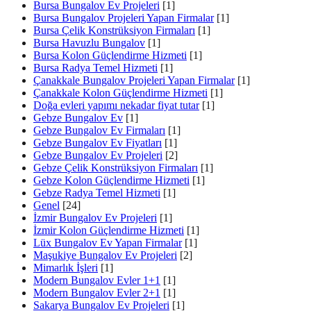
Bursa Bungalov Ev Projeleri
[1]
Bursa Bungalov Projeleri Yapan Firmalar
[1]
Bursa Çelik Konstrüksiyon Firmaları
[1]
Bursa Havuzlu Bungalov
[1]
Bursa Kolon Güçlendirme Hizmeti
[1]
Bursa Radya Temel Hizmeti
[1]
Çanakkale Bungalov Projeleri Yapan Firmalar
[1]
Çanakkale Kolon Güçlendirme Hizmeti
[1]
Doğa evleri yapımı nekadar fiyat tutar
[1]
Gebze Bungalov Ev
[1]
Gebze Bungalov Ev Firmaları
[1]
Gebze Bungalov Ev Fiyatları
[1]
Gebze Bungalov Ev Projeleri
[2]
Gebze Çelik Konstrüksiyon Firmaları
[1]
Gebze Kolon Güçlendirme Hizmeti
[1]
Gebze Radya Temel Hizmeti
[1]
Genel
[24]
İzmir Bungalov Ev Projeleri
[1]
İzmir Kolon Güçlendirme Hizmeti
[1]
Lüx Bungalov Ev Yapan Firmalar
[1]
Maşukiye Bungalov Ev Projeleri
[2]
Mimarlık İşleri
[1]
Modern Bungalov Evler 1+1
[1]
Modern Bungalov Evler 2+1
[1]
Sakarya Bungalov Ev Projeleri
[1]