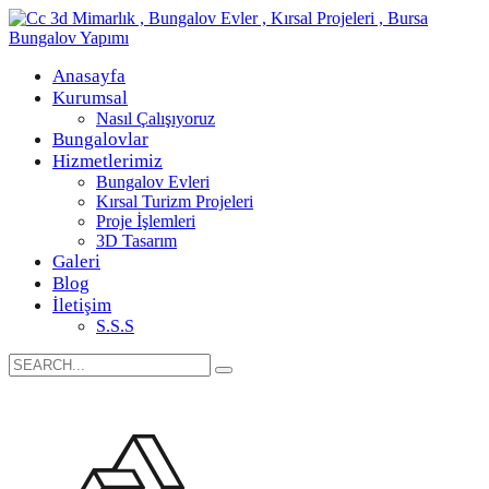
Anasayfa
Kurumsal
Nasıl Çalışıyoruz
Bungalovlar
Hizmetlerimiz
Bungalov Evleri
Kırsal Turizm Projeleri
Proje İşlemleri
3D Tasarım
Galeri
Blog
İletişim
S.S.S
Search
for: