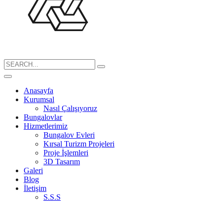
Search
for:
Anasayfa
Kurumsal
Nasıl Çalışıyoruz
Bungalovlar
Hizmetlerimiz
Bungalov Evleri
Kırsal Turizm Projeleri
Proje İşlemleri
3D Tasarım
Galeri
Blog
İletişim
S.S.S