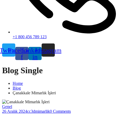
+1 800 456 789 123
Twitter
Facebook-
Linkedin-
Instagram
f
in
Blog Single
Home
Blog
Çanakkale Mimarlık İşleri
Genel
26 Aralık 2024
cc3dmimarlik
0 Comments