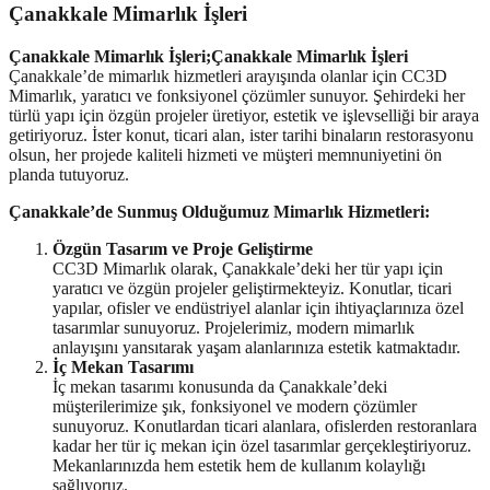
Çanakkale Mimarlık İşleri
Çanakkale Mimarlık İşleri;Çanakkale Mimarlık İşleri
Çanakkale’de mimarlık hizmetleri arayışında olanlar için CC3D
Mimarlık, yaratıcı ve fonksiyonel çözümler sunuyor. Şehirdeki her
türlü yapı için özgün projeler üretiyor, estetik ve işlevselliği bir araya
getiriyoruz. İster konut, ticari alan, ister tarihi binaların restorasyonu
olsun, her projede kaliteli hizmeti ve müşteri memnuniyetini ön
planda tutuyoruz.
Çanakkale’de Sunmuş Olduğumuz Mimarlık Hizmetleri:
Özgün Tasarım ve Proje Geliştirme
CC3D Mimarlık olarak, Çanakkale’deki her tür yapı için
yaratıcı ve özgün projeler geliştirmekteyiz. Konutlar, ticari
yapılar, ofisler ve endüstriyel alanlar için ihtiyaçlarınıza özel
tasarımlar sunuyoruz. Projelerimiz, modern mimarlık
anlayışını yansıtarak yaşam alanlarınıza estetik katmaktadır.
İç Mekan Tasarımı
İç mekan tasarımı konusunda da Çanakkale’deki
müşterilerimize şık, fonksiyonel ve modern çözümler
sunuyoruz. Konutlardan ticari alanlara, ofislerden restoranlara
kadar her tür iç mekan için özel tasarımlar gerçekleştiriyoruz.
Mekanlarınızda hem estetik hem de kullanım kolaylığı
sağlıyoruz.