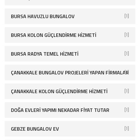
BURSA HAVUZLU BUNGALOV
[1]
BURSA KOLON GÜÇLENDIRME HIZMETI
[1]
BURSA RADYA TEMEL HIZMETI
[1]
ÇANAKKALE BUNGALOV PROJELERI YAPAN FIRMALAR
[1]
ÇANAKKALE KOLON GÜÇLENDIRME HIZMETI
[1]
DOĞA EVLERI YAPIMI NEKADAR FIYAT TUTAR
[1]
GEBZE BUNGALOV EV
[1]