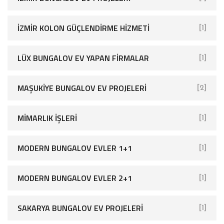
İZMIR KOLON GÜÇLENDIRME HIZMETI
[1]
LÜX BUNGALOV EV YAPAN FIRMALAR
[1]
MAŞUKIYE BUNGALOV EV PROJELERI
[2]
MIMARLIK İŞLERI
[1]
MODERN BUNGALOV EVLER 1+1
[1]
MODERN BUNGALOV EVLER 2+1
[1]
SAKARYA BUNGALOV EV PROJELERI
[1]