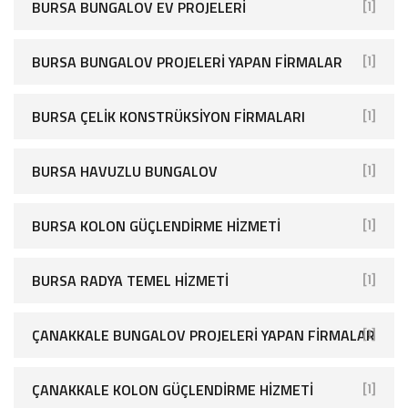
BURSA BUNGALOV EV PROJELERI
[1]
BURSA BUNGALOV PROJELERI YAPAN FIRMALAR
[1]
BURSA ÇELIK KONSTRÜKSIYON FIRMALARI
[1]
BURSA HAVUZLU BUNGALOV
[1]
BURSA KOLON GÜÇLENDIRME HIZMETI
[1]
BURSA RADYA TEMEL HIZMETI
[1]
ÇANAKKALE BUNGALOV PROJELERI YAPAN FIRMALAR
[1]
ÇANAKKALE KOLON GÜÇLENDIRME HIZMETI
[1]