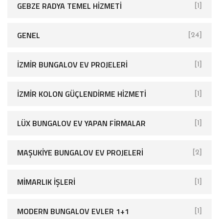
GEBZE RADYA TEMEL HIZMETI
[1]
GENEL
[24]
İZMIR BUNGALOV EV PROJELERI
[1]
İZMIR KOLON GÜÇLENDIRME HIZMETI
[1]
LÜX BUNGALOV EV YAPAN FIRMALAR
[1]
MAŞUKIYE BUNGALOV EV PROJELERI
[2]
MIMARLIK İŞLERI
[1]
MODERN BUNGALOV EVLER 1+1
[1]