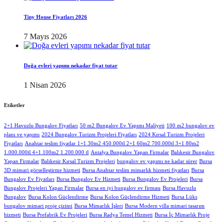
Tiny House Fiyatları 2026
7 Mayıs 2026
Doğa evleri yapımı nekadar fiyat tutar
1 Nisan 2026
Etiketler
2+1 Havuzlu Bungalov Fiyatları
50 m2 Bungalov Ev Yapımı Maliyeti
100 m2 bungalov ev
planı ve yapımı
2024 Bungalov Turizm Projeleri Fiyatları
2024 Kırsal Turizm Projeleri
Fiyatları
Anahtar teslim fiyatlar 1+1 30m2 450.000tl 2+1 60m2 700.000tl 3+1 80m2
1.000.000tl 4+1 100m2 1.200.000 tl
Antalya Bungalov Yapan Firmalar
Balıkesir Bungalov
Yapan Firmalar
Balıkesir Kırsal Turizm Projeleri
bungalov ev yapımı ne kadar sürer
Bursa
3D mimari görselleştirme hizmeti
Bursa Anahtar teslim mimarlık hizmeti fiyatları
Bursa
Bungalov Ev Fiyatları
Bursa Bungalov Ev Hizmeti
Bursa Bungalov Ev Projeleri
Bursa
Bungalov Projeleri Yapan Firmalar
Bursa en iyi bungalov ev firması
Bursa Havuzlu
Bungalov
Bursa Kolon Güçlendirme
Bursa Kolon Güçlendirme Hizmeti
Bursa Lüks
bungalov mimari proje çizimi
Bursa Mimarlık İşleri
Bursa Modern villa mimari tasarım
hizmeti
Bursa Prefabrik Ev Projeleri
Bursa Radya Temel Hizmeti
Bursa İç Mimarlık Proje