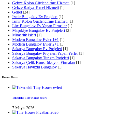
Gebze Kolon Güçlendirme Hizmeti
[1]
Gebze Radya Temel Hizmeti
[1]
Genel
[24]
İzmir Bungalov Ev Projeleri
[1]
İzmir Kolon Güçlendirme Hizmeti
[1]
Lüx Bungalov Ev Yapan Firmalar
[1]
Maşukiye Bungalov Ev Projeleri
[2]
Mimarlık İşleri
[1]
Modern Bungalov Evler 1+1
[1]
Modern Bungalov Evler 2+1
[1]
Sakarya Bungalov Ev Projeleri
[1]
Sakarya Bungalov Projeleri Yapan Yerler
[1]
Sakarya Bungalov Turizm Projeleri
[1]
Sakarya Çelik Konstrüksiyon Firmaları
[1]
Sakarya Havuzlu Bungalov
[1]
Recent Posts
Tekerlekli Tiny House evleri
7 Mayıs 2026