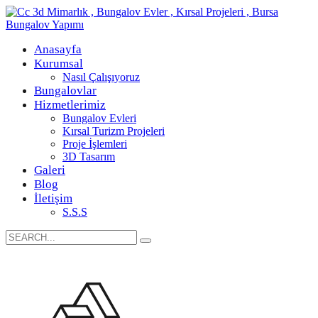
Anasayfa
Kurumsal
Nasıl Çalışıyoruz
Bungalovlar
Hizmetlerimiz
Bungalov Evleri
Kırsal Turizm Projeleri
Proje İşlemleri
3D Tasarım
Galeri
Blog
İletişim
S.S.S
Search
for: