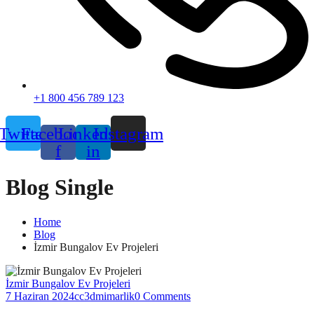
+1 800 456 789 123
Twitter
Facebook-
Linkedin-
Instagram
f
in
Blog Single
Home
Blog
İzmir Bungalov Ev Projeleri
İzmir Bungalov Ev Projeleri
7 Haziran 2024
cc3dmimarlik
0 Comments