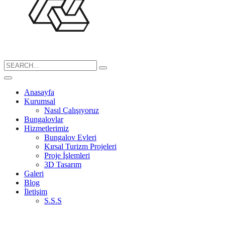
Search
for:
Anasayfa
Kurumsal
Nasıl Çalışıyoruz
Bungalovlar
Hizmetlerimiz
Bungalov Evleri
Kırsal Turizm Projeleri
Proje İşlemleri
3D Tasarım
Galeri
Blog
İletişim
S.S.S