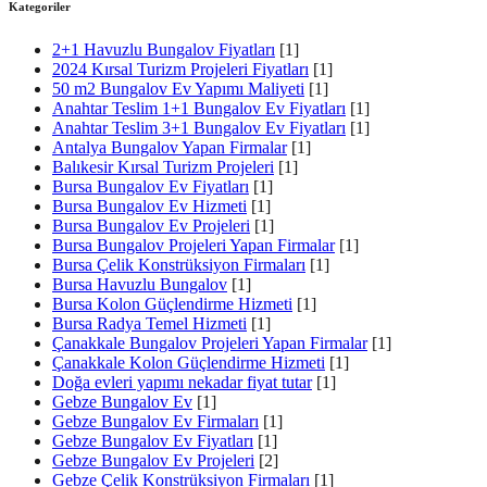
Kategoriler
2+1 Havuzlu Bungalov Fiyatları
[1]
2024 Kırsal Turizm Projeleri Fiyatları
[1]
50 m2 Bungalov Ev Yapımı Maliyeti
[1]
Anahtar Teslim 1+1 Bungalov Ev Fiyatları
[1]
Anahtar Teslim 3+1 Bungalov Ev Fiyatları
[1]
Antalya Bungalov Yapan Firmalar
[1]
Balıkesir Kırsal Turizm Projeleri
[1]
Bursa Bungalov Ev Fiyatları
[1]
Bursa Bungalov Ev Hizmeti
[1]
Bursa Bungalov Ev Projeleri
[1]
Bursa Bungalov Projeleri Yapan Firmalar
[1]
Bursa Çelik Konstrüksiyon Firmaları
[1]
Bursa Havuzlu Bungalov
[1]
Bursa Kolon Güçlendirme Hizmeti
[1]
Bursa Radya Temel Hizmeti
[1]
Çanakkale Bungalov Projeleri Yapan Firmalar
[1]
Çanakkale Kolon Güçlendirme Hizmeti
[1]
Doğa evleri yapımı nekadar fiyat tutar
[1]
Gebze Bungalov Ev
[1]
Gebze Bungalov Ev Firmaları
[1]
Gebze Bungalov Ev Fiyatları
[1]
Gebze Bungalov Ev Projeleri
[2]
Gebze Çelik Konstrüksiyon Firmaları
[1]